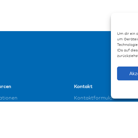
Um dir ein 
um Gerätein
Technologie
IDs auf dies
zurückziehs
Akz
urcen
Kontakt
ationen
Kontaktformular
enzen
loads
ssum