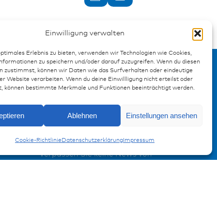
Einwilligung verwalten
optimales Erlebnis zu bieten, verwenden wir Technologien wie Cookies,
formationen zu speichern und/oder darauf zuzugreifen. Wenn du diesen
n zustimmst, können wir Daten wie das Surfverhalten oder eindeutige
er Website verarbeiten. Wenn du deine Einwillligung nicht erteilst oder
t, können bestimmte Merkmale und Funktionen beeinträchtigt werden.
Anfragen
eptieren
Ablehnen
Einstellungen ansehen
Widerstände
Anmeldung Produktinformation
Cookie-Richtlinie
Datenschutzerklärung
Impressum
Verpassen Sie keine News von
miunske!
Jetzt anmelden!