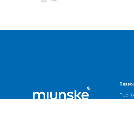
Resso
Publik
Refer
Down
Impre