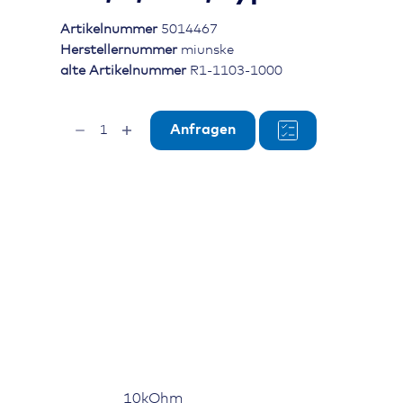
Artikelnummer
5014467
Herstellernummer
miunske
alte Artikelnummer
R1-1103-1000
Widerstandsbaustein
Anfragen
10kOhm,
1%,
0,75W,
Typ
MINIVAL
Menge
10kOhm