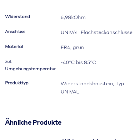
Bauform
UNIVAL
Widerstand
6,98kOhm
Menge
Anschluss
UNIVAL Flachsteckanschlüsse
Material
FR4, grün
zul.
-40°C bis 85°C
Umgebungstemperatur
Produkttyp
Widerstandsbaustein, Typ
UNIVAL
R1-1112-7000_Datenblatt.pdf (0.17MB)
Ähnliche Produkte