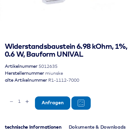
Widerstandsbaustein 6.98 kOhm, 1%,
0.6 W, Bauform UNIVAL
Artikelnummer
5012635
Herstellernummer
miunske
alte Artikelnummer
R1-1112-7000
Widerstandsbaustein
Anfragen
6.98
kOhm,
1%,
0.6
technische Informationen
Dokumente & Downloads
W,