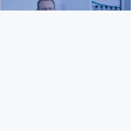
03
Karriere
Absolventen &
Berufs­erfahrene
BERUFLICHE MÖGLICHKEITEN BEI
MIUNSKE ENTDECKEN