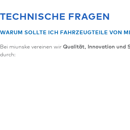
TECHNISCHE FRAGEN
WARUM SOLLTE ICH FAHRZEUGTEILE VON M
Bei miunske vereinen wir
Qualität, Innovation und 
durch:
Höchste Zuverlässigkeit und Langlebigkeit
Innovative Technologien für optimale Funktions- u
Umfassenden Kundenservice und technische Unter
Maßgeschneiderte Lösungen für Ihre spezifischen 
SIND IHRE PRODUKTE FÜR DEN EINSATZ UN