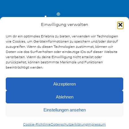
Einwilligung verwalten
Um dir ein optimales Erlebnis zu bieten, verwenden wir Technologien
wie Cookies, um Geräteinformationen zu speichern und/oder darauf
zuzugreifen. Wenn du diesen Technologien zustimmst, können wir
Daten wie das Surfverhalten oder eindeutige IDs auf dieser Website
verarbeiten. Wenn du deine Einwillligung nicht erteilst oder
zurückziehst, können bestimmte Merkmale und Funktionen
Ressourcen
beeinträchtigt werden.
Publikationen
Akzeptieren
Referenzen
Downloads
Ablehnen
Impressum
Anfragen
Datenschutz
Einstellungen ansehen
FAQ
Cookie-Richtlinie
Datenschutzerklärung
Impressum
Schalterwippen