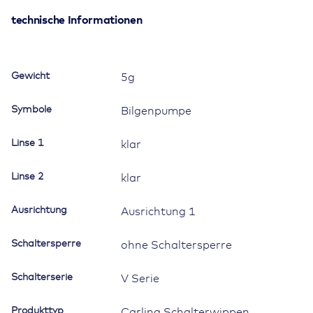
schwarz,
glanzverchromter
technische Informationen
Einsatz,
Welle
konvex,
Gewicht
5g
ovale
und
Symbole
Bilgenpumpe
schmale
Linse
Linse 1
klar
klar,
Symbol
Linse 2
"Bilgenpumpe"
klar
Menge
Ausrichtung
Ausrichtung 1
Schaltersperre
ohne Schaltersperre
Schalterserie
V Serie
Produkttyp
Carling Schalterwippen