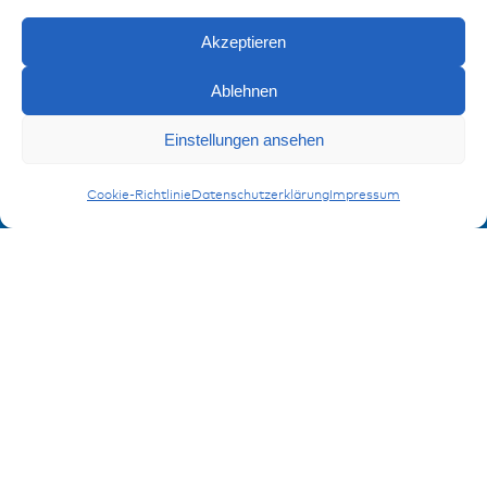
Impressum
Datenschutz
Akzeptieren
FAQ
Ablehnen
Kontakt
Einstellungen ansehen
Kontaktformular
Anfragen
MaxiCompact
Cookie-Richtlinie
Datenschutzerklärung
Impressum
Anmeldung Produktinformation
Verpassen Sie keine News von miunske!
Jetzt anmelden!
© 2026 miunske GmbH
Website made by
devbite