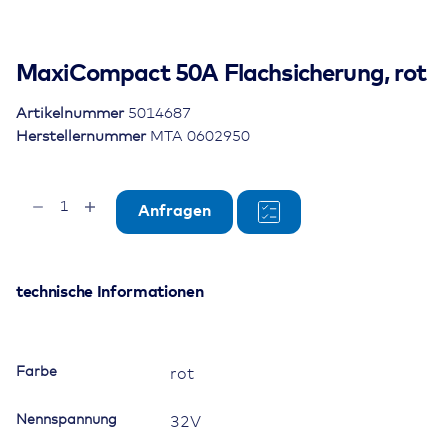
MaxiCompact 50A Flachsicherung, rot
Artikelnummer
5014687
Herstellernummer
MTA 0602950
MaxiCompact
Anfragen
50A
Flachsicherung,
rot
Menge
technische Informationen
Farbe
rot
Nennspannung
32V