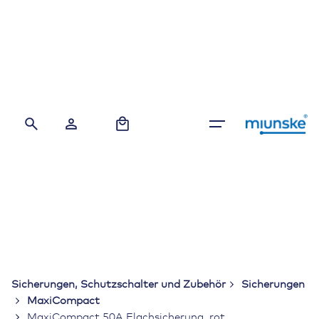
Skip
to
content
0
Sicherungen, Schutzschalter und Zubehör
Sicherungen
MaxiCompact
MaxiCompact 50A Flachsicherung, rot