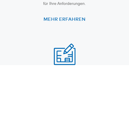
für Ihre Anforderungen.
MEHR ERFAHREN
Design
Unsere Entwicklungsingenieure
und PCB-Fachleute planen und
entwickeln Leiterplatten-Designs
– passgenau für Ihren Bedarf.
MEHR ERFAHREN