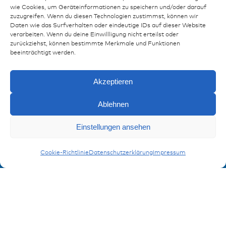
wie Cookies, um Geräteinformationen zu speichern und/oder darauf
Ressourcen
zuzugreifen. Wenn du diesen Technologien zustimmst, können wir
Daten wie das Surfverhalten oder eindeutige IDs auf dieser Website
Publikationen
verarbeiten. Wenn du deine Einwillligung nicht erteilst oder
zurückziehst, können bestimmte Merkmale und Funktionen
Referenzen
beeinträchtigt werden.
Downloads
Impressum
Akzeptieren
Datenschutz
FAQ
Ablehnen
Anfragen
Einstellungen ansehen
Kontakt
Kontaktformular
Flachsteckkontakte
Cookie-Richtlinie
Datenschutzerklärung
Impressum
Anmeldung Produktinformation
Verpassen Sie keine News von miunske!
Jetzt anmelden!