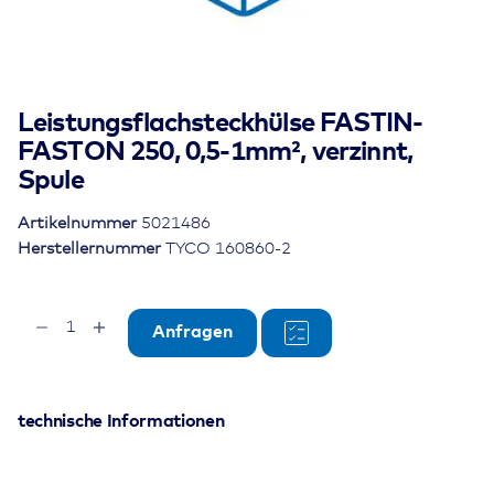
Leistungsflachsteckhülse FASTIN-
FASTON 250, 0,5-1mm², verzinnt,
Spule
Artikelnummer
5021486
Herstellernummer
TYCO 160860-2
Leistungsflachsteckhülse
Anfragen
FASTIN-
FASTON
250,
0,5-
technische Informationen
1mm²,
verzinnt,
Spule